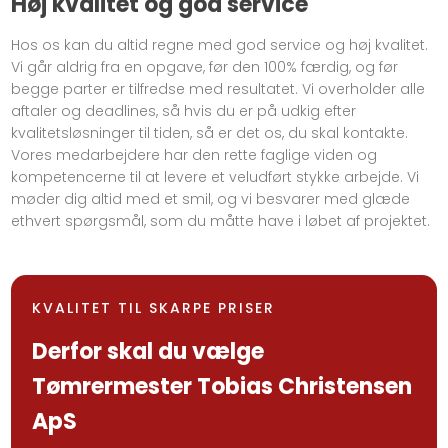
Høj kvalitet og god service
Hos os kan du altid regne med god service og høj kvalitet.
Vi går aldrig fra en opgave, før den 100% færdig, og før
begge parter er tilfredse med resultatet. Vi overholder alle
aftaler og deadlines, så hvis du er på udkig efter
kvalitetsløsninger til tiden, så er det os, du skal kontakte.
Vores medarbejdere har den rette faglige viden og
kompetencerne til at levere et veludført stykke arbejde. Vi
møder dig altid med et smil, og vi besvarer med glæde
ethvert spørgsmål, som du måtte have i løbet af projektet.
​KVALITET TIL SKARPE PRISER
​Derfor skal du vælge ​​
Tømrermester Tobias Christensen
ApS