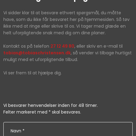
​Vi si​dder klar til at besvare ethvert spørgsmål, du måtte
have, som du ikke får besvaret her på hjemmesiden. Så tøv
ikke med at ringe eller skrive til os. Vi tager med glæde en
helt uforpligtende snak med dig om dine planer.
Kontakt os på telefon
27 12 49 80
, eller skriv en e-mail til
tobias@tobiaschristensen.dk
, så vender vi tilbage hurtigst
muligt med et uforpligtende tilbud.
Vi ser frem til at hjælpe dig.​
Vi besvarer henvendelser inden for 48 timer.​​
Felter markeret med * skal besvares.