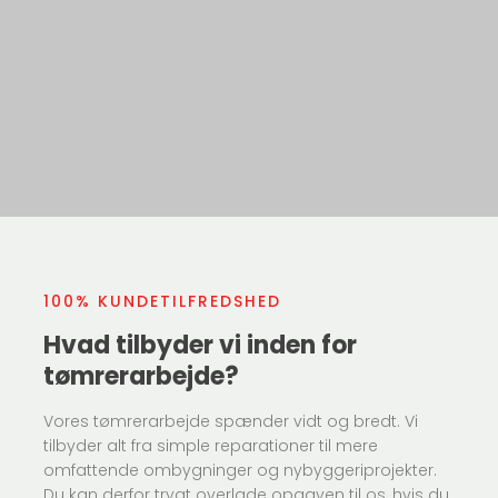
100% KUNDETILFREDSHED
Hvad tilbyder vi inden for
tømrerarbejde?
​Vores tømrerarbejde spænder vidt og bredt. Vi
tilbyder alt fra simple reparationer til mere
omfattende ombygninger og nybyggeriprojekter.
Du kan derfor trygt overlade opgaven til os, hvis du