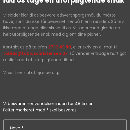
lad os tage en uforpligtende snak
​Vi si​dder klar til at besvare ethvert spørgsmål, du måtte
have, som du ikke får besvaret her på hjemmesiden. Så tøv
ikke med at ringe eller skrive til os. Vi tager med glæde en
helt uforpligtende snak med dig om dine planer.
Kontakt os på telefon
27 12 49 80
, eller skriv en e-mail til
tobias@tobiaschristensen.dk
, så vender vi tilbage hurtigst
muligt med et uforpligtende tilbud.
Vi ser frem til at hjælpe dig.​
Vi besvarer henvendelser inden for 48 timer.​​
Felter markeret med * skal besvares.