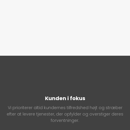
Kunden i fokus
Vi prioriterer altid kundernes tilfredshed højt og stræber
efter at levere tjenester, der opfylder og overstiger deres
forventninger.