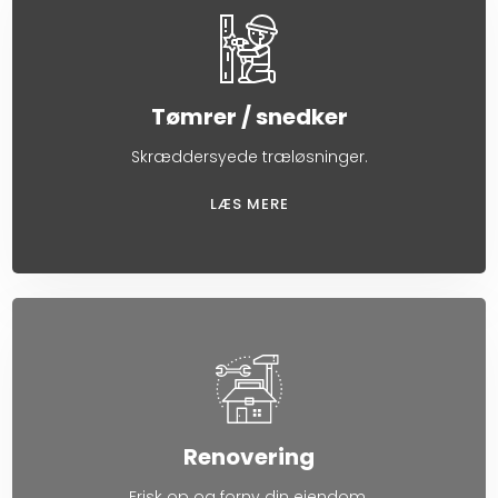
Tømrer / snedker
Skræddersyede træløsninger.
LÆS MERE​
Renovering
Frisk op og forny din ejendom.